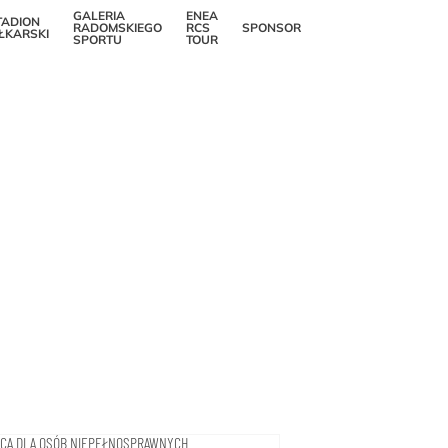
GALERIA
ENEA
TADION
RADOMSKIEGO
RCS
SPONSOR
Popraw czytelność
IŁKARSKI
SPORTU
TOUR
SCA DLA OSÓB NIEPEŁNOSPRAWNYCH