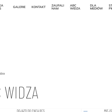
EA
ZAUFALI
ABC
DLA
S
GALERIE
KONTAKT
S
NAM
WIDZA
MEDIÓW
P
dza
 WIDZA
DOJAZD DO ENEA RCS
MIEJ