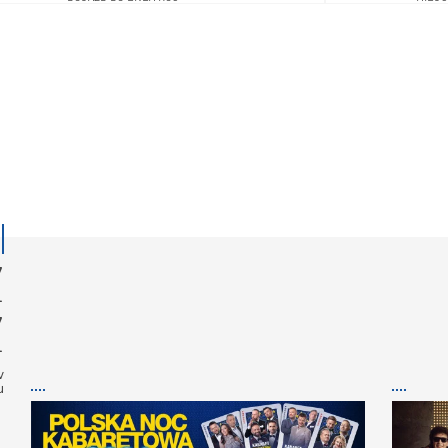
Z
Z
w
u