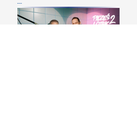
Stand-Up Pacześ & Lotek Tour 2
23 września 2026
ZOBACZ WSZYSTKIE WYDARZENIA
CO U NAS
aktualności