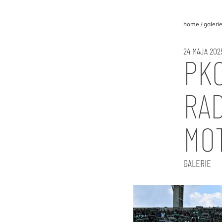
home
galeri
24 MAJA 202
PKO
RA
MO
GALERIE