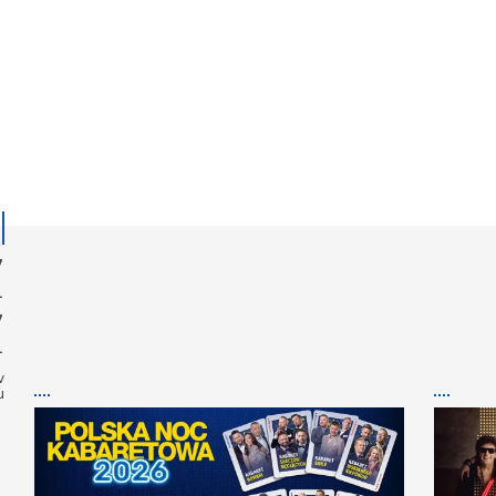
Z
Z
w
u