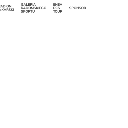
GALERIA
ENEA
TADION
RADOMSKIEGO
RCS
SPONSOR
Popraw czytelność
IŁKARSKI
SPORTU
TOUR