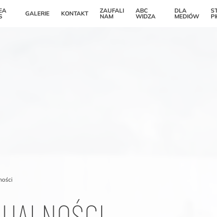
EA
ZAUFALI
ABC
DLA
S
GALERIE
KONTAKT
S
NAM
WIDZA
MEDIÓW
P
ności
TUALNOŚCI