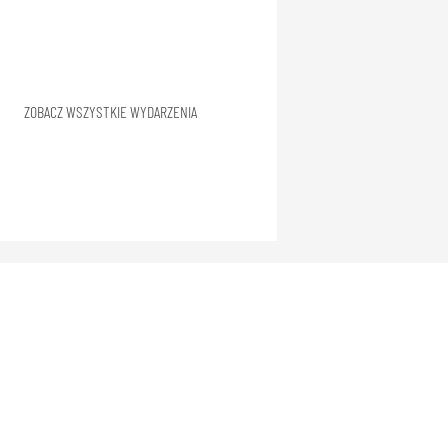
ZOBACZ WSZYSTKIE WYDARZENIA
ZNAJDZIESZ NAS TEŻ
Radomskie Centrum Sportu
ul. Andrzeja Struga 63
26-600 Radom, Polska