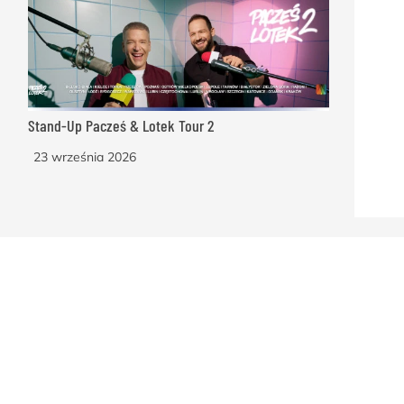
Stand-Up Pacześ & Lotek Tour 2
23 września 2026
S
a hala
 hali
akt